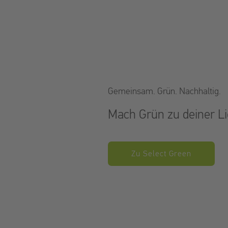
RATBACH
Start
Of