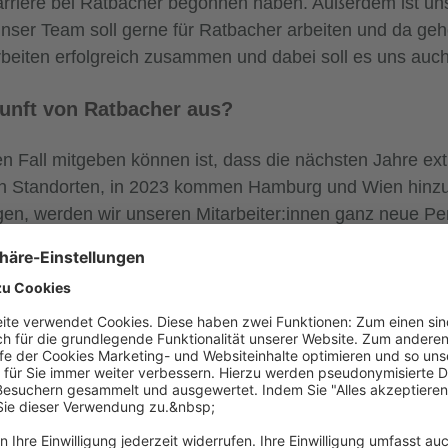
rriere bei Ratbacher begonnen haben. Außerdem ist uns
nser Team soll gerne für Ratbacher arbeiten und da ge
rbeiten erfolgreich zusammen und dabei soll es uns auch
kunft von Ratbacher aus?
en Fall mitgeben können ist, dass die nächsten Jahre e
n Standorten, in 2023 kommen Hamburg und Wien hinzu, 
en, werden wir unseren Mitarbeiter:innen ganz neue Per
hstumsstrategie weiter so verfolgen wie geplant, dann 
r:innen innerhalb der nächsten drei Jahren verdoppeln. 
ine Wachstum, sondern insbesondere darum, erfolgreich 
 sein. Unser Ziel ist es auch in Zukunft weiterhin für U
rste Adresse zu sein, wenn es um Stellen im IT und SAP