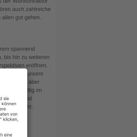
 der Wohlfühlfaktor
hören auch zahlreiche
 allen gut gehen.
xtrem spannend
bis hin zu weiteren
spektiven eröffnen.
werden wir unsere
Uns geht es aber
und nachhaltig im
nternehmen und
 Umfeld geht.