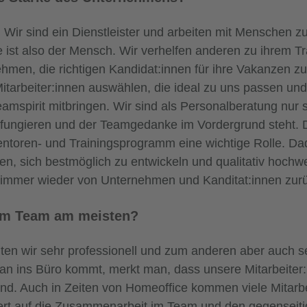
Wir sind ein Dienstleister und arbeiten mit Menschen 
e ist also der Mensch. Wir verhelfen anderen zu ihrem 
hmen, die richtigen Kandidat:innen für ihre Vakanzen zu
 Mitarbeiter:innen auswählen, die ideal zu uns passen un
amspirit mitbringen. Wir sind als Personalberatung nur so
it fungieren und der Teamgedanke im Vordergrund steht. 
entoren- und Trainingsprogramm eine wichtige Rolle. D
en, sich bestmöglich zu entwickeln und qualitativ hochwe
mmer wieder von Unternehmen und Kanditat:innen zurü
 am Team am meisten?
ten wir sehr professionell und zum anderen aber auch se
 ins Büro kommt, merkt man, dass unsere Mitarbeiter:
nd. Auch in Zeiten von Homeoffice kommen viele Mitarbe
 Wert auf die Zusammenarbeit im Team und den gegenseit