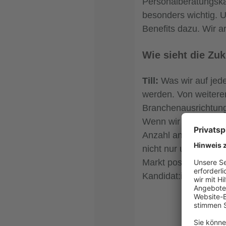
Personalberatungska
besonders wichtig. U
Benefits dazu. Wir a
Wie sieht die Zu
Till:
Was wir auf jed
werden. Von weitere
Branchenausrichtung
Wenn wir unsere Wac
Anzahl an Mitarbeite
nicht nur um das re
Markt positioniert zu
Kandidat:innen die e