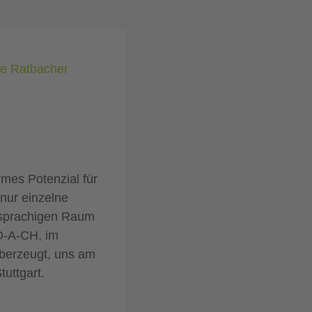
re Ratbacher
mes Potenzial für
 nur einzelne
chsprachigen Raum
 D-A-CH, im
überzeugt, uns am
uttgart.