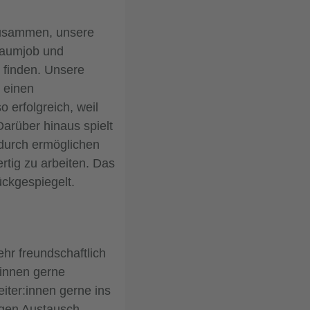
zusammen, unsere
Traumjob und
 finden. Unsere
d einen
 erfolgreich, weil
Darüber hinaus spielt
adurch ermöglichen
rtig zu arbeiten. Das
ckgespiegelt.
hr freundschaftlich
innen gerne
iter:innen gerne ins
igen Austausch